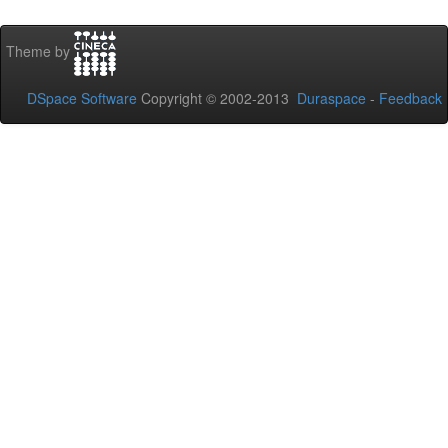
Theme by
DSpace Software
Copyright © 2002-2013
Duraspace
-
Feedback