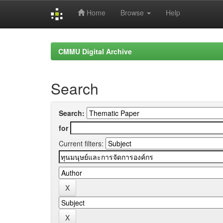
Home
Browse
Help
Skip
navigation
CMMU Digital Archive
Search
Search:
for
Current filters: