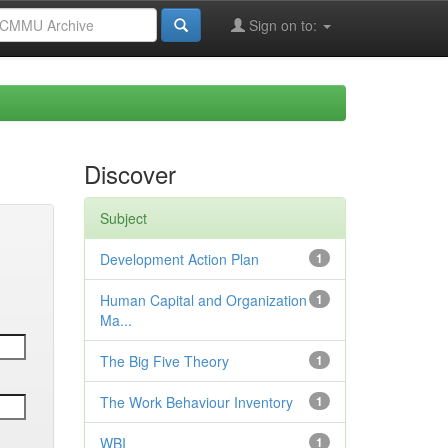
Sign on to:
Discover
Subject
Development Action Plan
1
Human Capital and Organization
1
Ma...
The Big Five Theory
1
The Work Behaviour Inventory
1
WBI
1