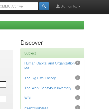
Sign on to:
Discover
Subject
Human Capital and Organization
1
Ma...
The Big Five Theory
1
The Work Behaviour Inventory
1
WBI
1
กรุงเทพมหานคร
1