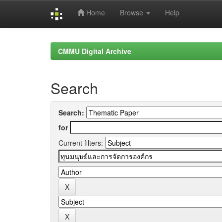
Home
Browse
Help
Skip
navigation
CMMU Digital Archive
Search
Search:
for
Current filters: