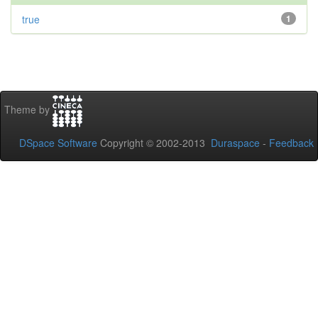
true
1
Theme by
DSpace Software
Copyright © 2002-2013
Duraspace
-
Feedback