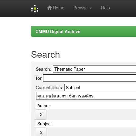
Home
Browse
Help
Skip
navigation
CMMU Digital Archive
Search
Search:
for
Current filters: