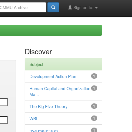
Sign on to:
Discover
Subject
Development Action Plan
1
Human Capital and Organization
1
Ma...
The Big Five Theory
1
WBI
1
กรุงเทพมหานคร
1