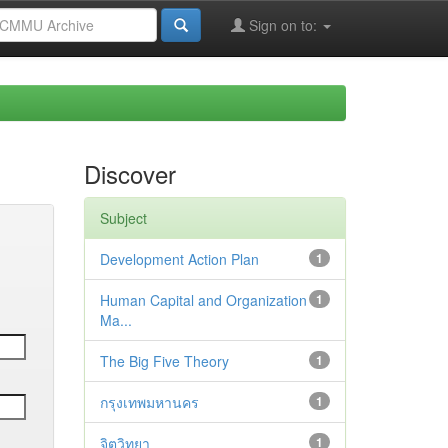
Sign on to:
Discover
Subject
Development Action Plan
1
Human Capital and Organization
1
Ma...
The Big Five Theory
1
กรุงเทพมหานคร
1
จิตวิทยา
1