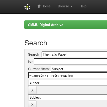
Home
Browse
Help
Skip
navigation
CMMU Digital Archive
Search
Search:
for
Current filters: