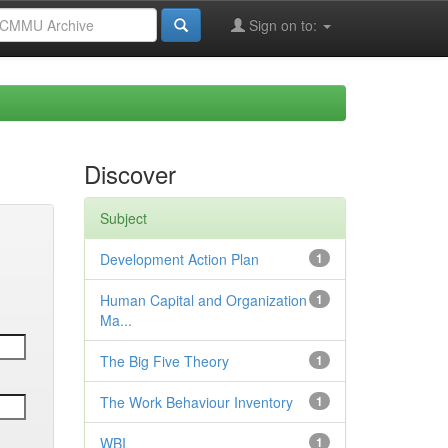
Sign on to:
Discover
Subject
Development Action Plan
1
Human Capital and Organization
1
Ma...
The Big Five Theory
1
The Work Behaviour Inventory
1
WBI
1