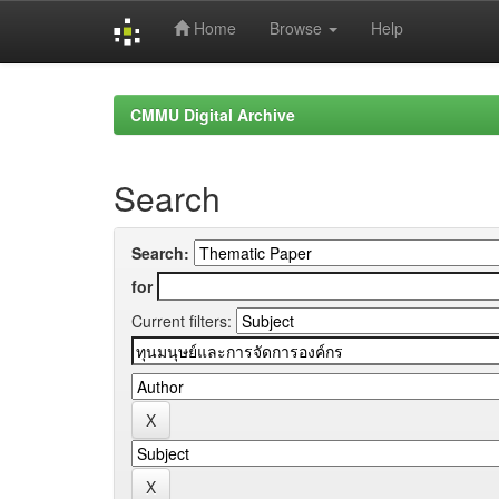
Home
Browse
Help
Skip
navigation
CMMU Digital Archive
Search
Search:
for
Current filters: