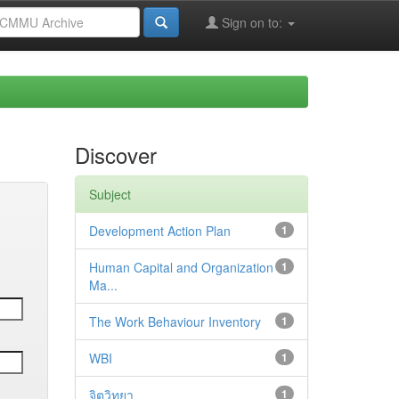
Sign on to:
Discover
Subject
Development Action Plan
1
Human Capital and Organization
1
Ma...
The Work Behaviour Inventory
1
WBI
1
จิตวิทยา
1