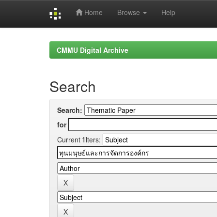
Home
Browse
Help
Skip
navigation
CMMU Digital Archive
Search
Search:
for
Current filters: