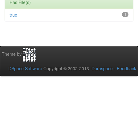
Has File(s)
true
1
Theme by
DSpace Software
Copyright © 2002-2013
Duraspace
-
Feedback