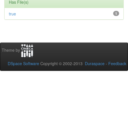
Has File(s)
true
1
Theme by
DSpace Software
Copyright © 2002-2013
Duraspace
-
Feedback