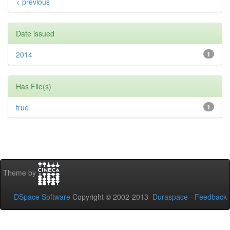
< previous
Date issued
2014
1
Has File(s)
true
1
Theme by
DSpace Software
Copyright © 2002-2013
Duraspace
-
Feedback