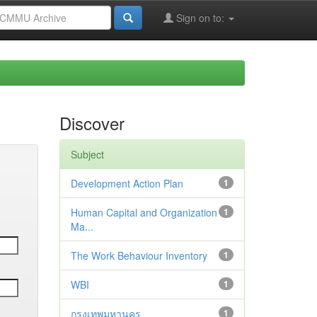
Sign on to:
Discover
Subject
Development Action Plan
1
Human Capital and Organization
1
Ma...
The Work Behaviour Inventory
1
WBI
1
กรุงเทพมหานคร
1