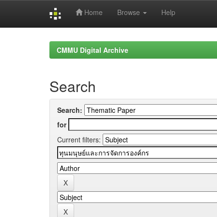
Home
Browse
Help
Skip
navigation
CMMU Digital Archive
Search
Search:
for
Current filters: