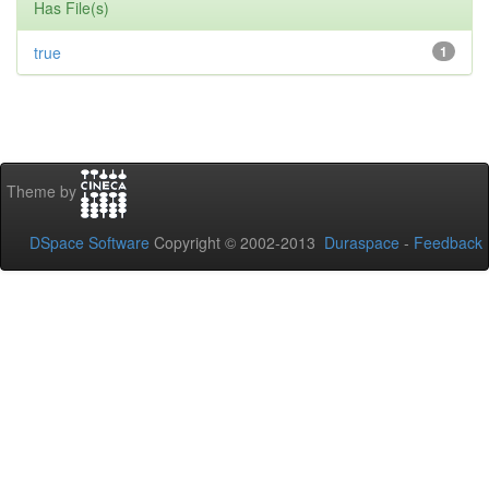
Has File(s)
true
1
Theme by
DSpace Software
Copyright © 2002-2013
Duraspace
-
Feedback