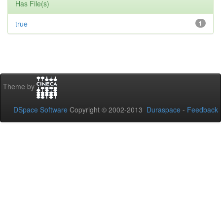
Has File(s)
true
1
Theme by
DSpace Software
Copyright © 2002-2013
Duraspace
-
Feedback