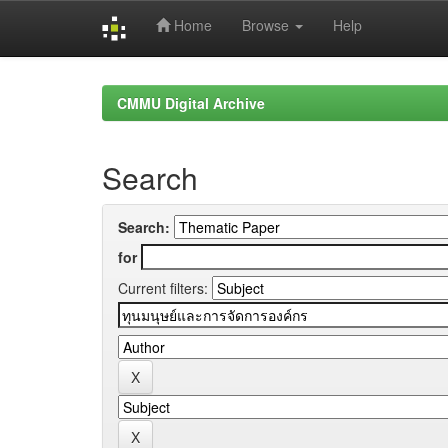
Home
Browse
Help
Skip
navigation
CMMU Digital Archive
Search
Search:
for
Current filters: