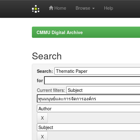
Home
Browse
Help
Skip
navigation
CMMU Digital Archive
Search
Search:
for
Current filters: