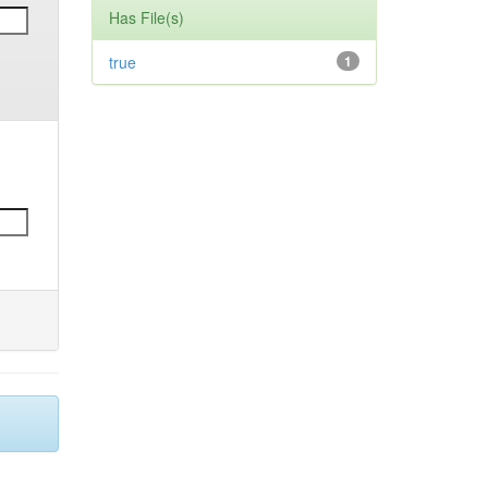
Has File(s)
true
1