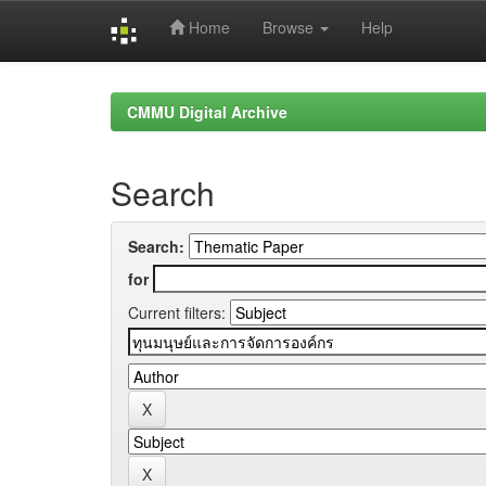
Home
Browse
Help
Skip
navigation
CMMU Digital Archive
Search
Search:
for
Current filters: