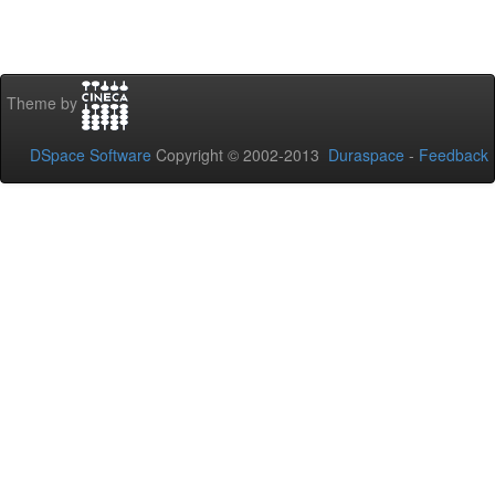
Theme by
DSpace Software
Copyright © 2002-2013
Duraspace
-
Feedback