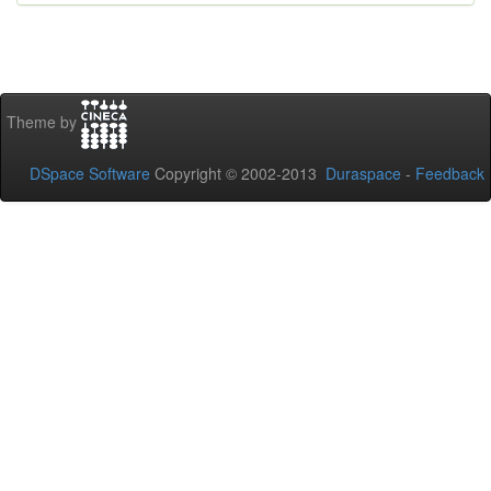
Theme by
DSpace Software
Copyright © 2002-2013
Duraspace
-
Feedback