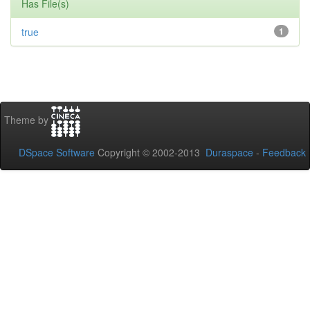
Has File(s)
true
1
Theme by
DSpace Software
Copyright © 2002-2013
Duraspace
-
Feedback