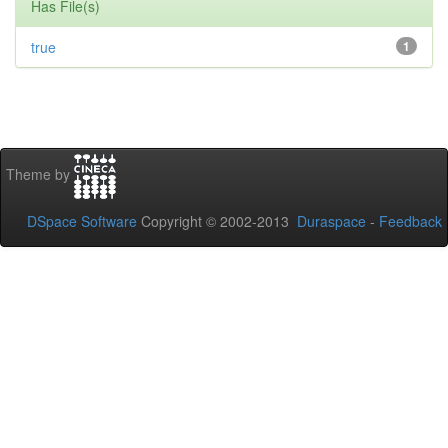
Has File(s)
true
1
Theme by
DSpace Software
Copyright © 2002-2013
Duraspace
-
Feedback