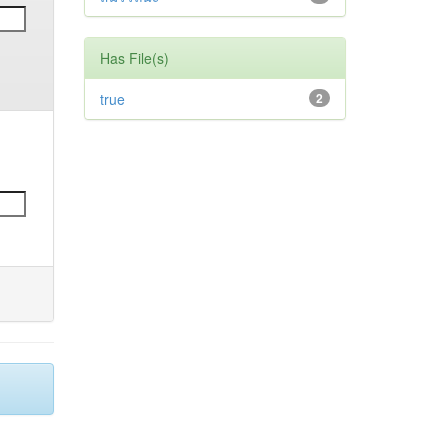
Has File(s)
true
2