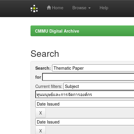
Home
Browse
Help
Skip
navigation
CMMU Digital Archive
Search
Search:
for
Current filters: