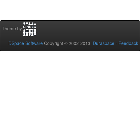
Theme by
DSpace Software
Copyright © 2002-2013
Duraspace
-
Feedback