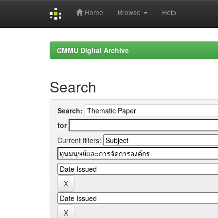
Home
Browse
Help
Skip
navigation
CMMU Digital Archive
Search
Search:
for
Current filters: