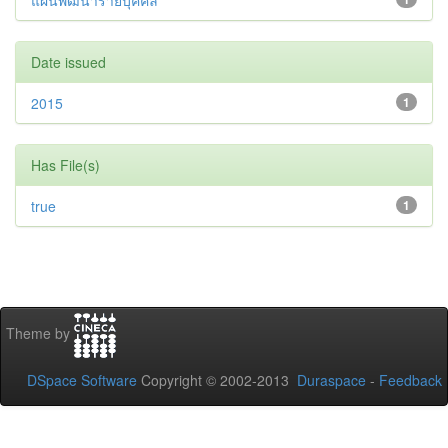
แผนพัฒนารายบุคคล
Date issued
2015
1
Has File(s)
true
1
Theme by
DSpace Software
Copyright © 2002-2013
Duraspace
-
Feedback