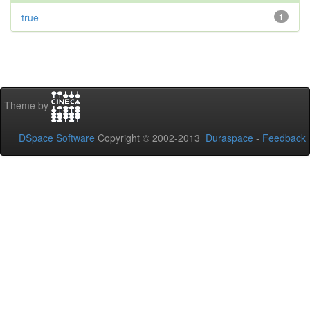
true
1
Theme by
DSpace Software
Copyright © 2002-2013
Duraspace
-
Feedback