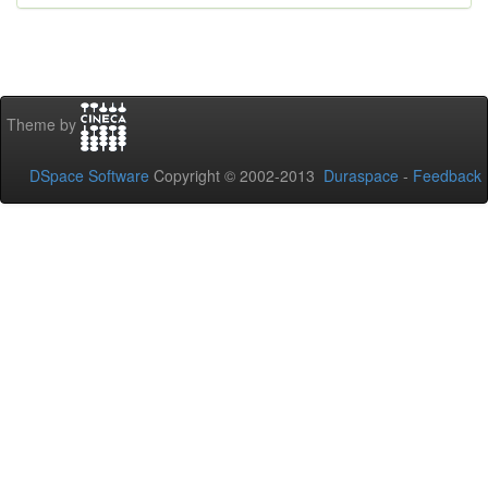
Theme by
DSpace Software
Copyright © 2002-2013
Duraspace
-
Feedback