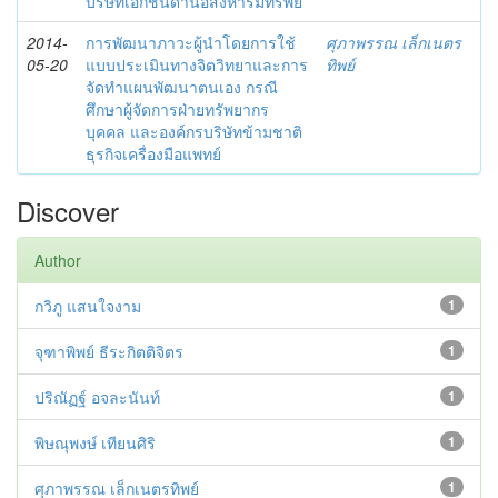
บริษัทเอกชนด้านอสังหาริมทรัพย์
2014-
การพัฒนาภาวะผู้นำโดยการใช้
ศุภาพรรณ เล็กเนตร
05-20
แบบประเมินทางจิตวิทยาและการ
ทิพย์
จัดทำแผนพัฒนาตนเอง กรณี
ศึกษาผู้จัดการฝ่ายทรัพยากร
บุคคล และองค์กรบริษัทข้ามชาติ
ธุรกิจเครื่องมือแพทย์
Discover
Author
กวิภู แสนใจงาม
1
จุฑาพิพย์ ธีระกิตติจิตร
1
ปริณัฏฐ์ อจละนันท์
1
พิษณุพงษ์ เทียนศิริ
1
ศุภาพรรณ เล็กเนตรทิพย์
1