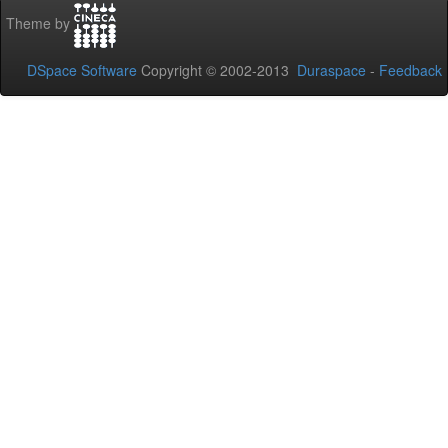
Theme by
DSpace Software
Copyright © 2002-2013
Duraspace
-
Feedback