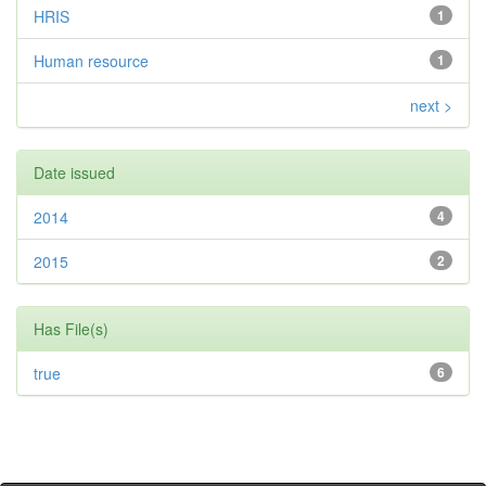
HRIS
1
Human resource
1
next >
Date issued
2014
4
2015
2
Has File(s)
true
6