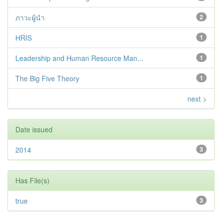
ภาวะผู้นำ
2
HRIS
1
Leadership and Human Resource Man...
1
The Big Five Theory
1
next >
Date issued
2014
3
Has File(s)
true
3