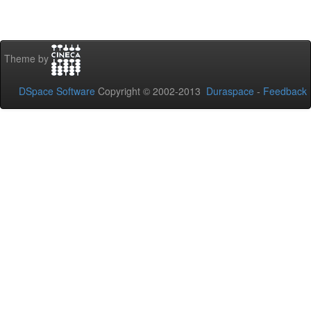
Theme by
DSpace Software
Copyright © 2002-2013
Duraspace
-
Feedback