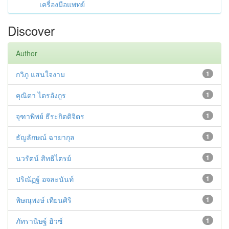
เครื่องมือแพทย์
Discover
Author
กวิภู แสนใจงาม
1
คุณิตา ไตรอังกูร
1
จุฑาพิพย์ ธีระกิตติจิตร
1
ธัญลักษณ์ ฉายากุล
1
นวรัตน์ สิทธิไตรย์
1
ปริณัฏฐ์ อจละนันท์
1
พิษณุพงษ์ เทียนศิริ
1
ภัทรานิษฐ์ ฮิวซ์
1