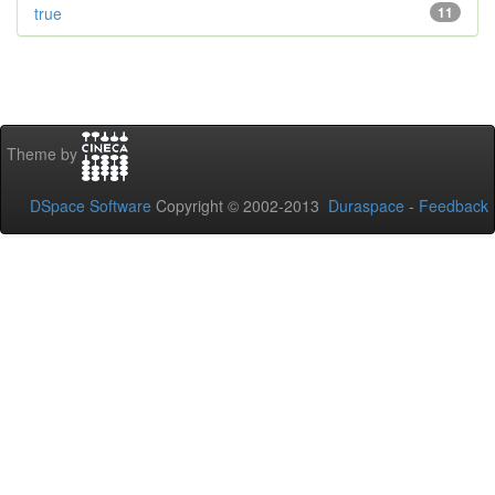
true
11
Theme by
DSpace Software
Copyright © 2002-2013
Duraspace
-
Feedback