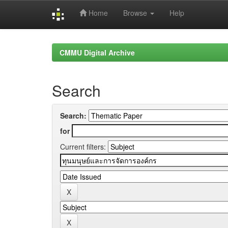
Home
Browse
Help
Skip
navigation
CMMU Digital Archive
Search
Search:
for
Current filters: