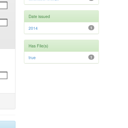
Date issued
2014
1
Has File(s)
true
1