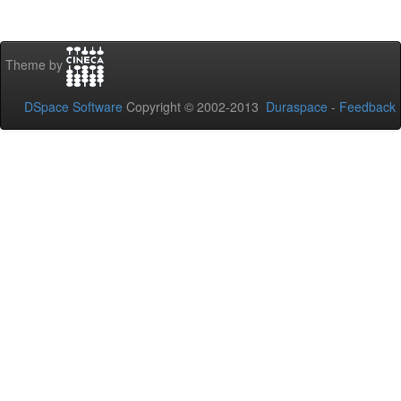
Theme by
DSpace Software
Copyright © 2002-2013
Duraspace
-
Feedback