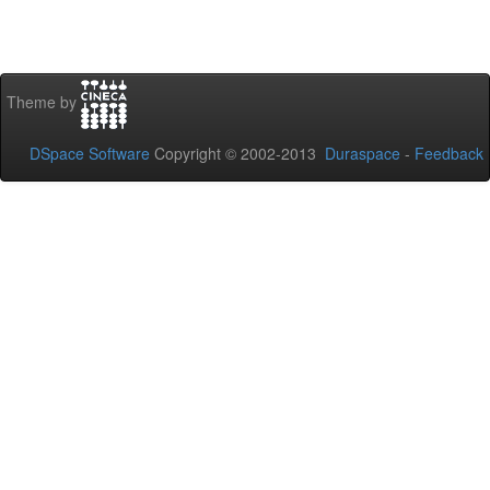
Theme by
DSpace Software
Copyright © 2002-2013
Duraspace
-
Feedback