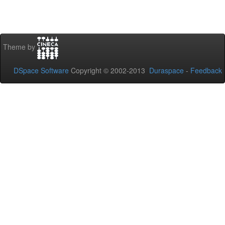
Theme by
DSpace Software
Copyright © 2002-2013
Duraspace
-
Feedback