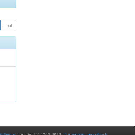
next
oftware
Copyright © 2002-2013
Duraspace
-
Feedback