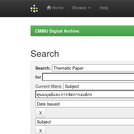
Home
Browse
Help
Skip
navigation
CMMU Digital Archive
Search
Search:
for
Current filters: