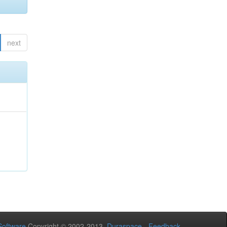
next
oftware
Copyright © 2002-2013
Duraspace
-
Feedback