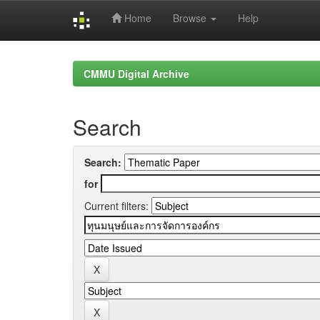
Home
Browse
Help
Skip
navigation
CMMU Digital Archive
Search
Search:
for
Current filters: