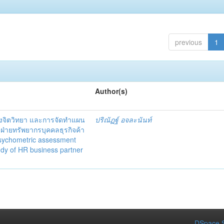
previous
1
Author(s)
งจิตวิทยา และการจัดทำแผน
ปริณัฏฐ์ อจละนันท์
ฝ่ายทรัพยากรบุคคลธุรกิจค้า
psychometric assessment
udy of HR business partner
DSpace S