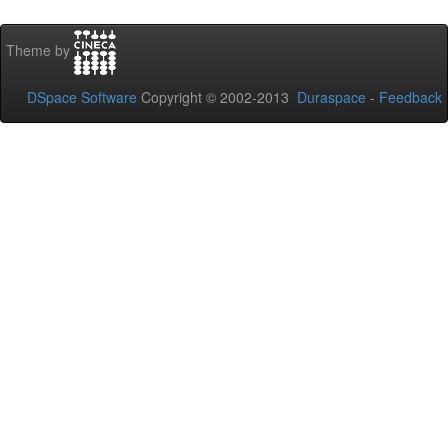
Theme by
DSpace Software
Copyright © 2002-2013
Duraspace
-
Feedback