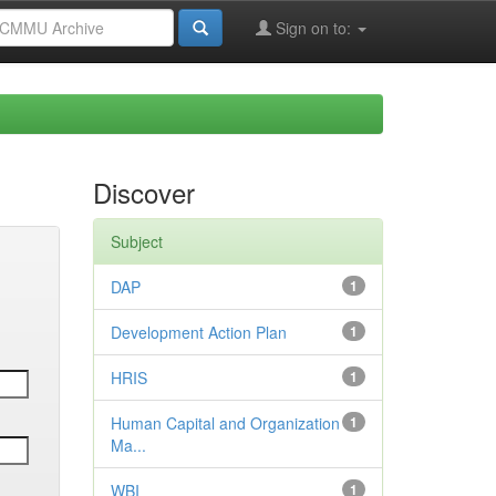
Sign on to:
Discover
Subject
DAP
1
Development Action Plan
1
HRIS
1
Human Capital and Organization
1
Ma...
WBI
1