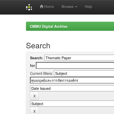
Home
Browse
Help
Skip
navigation
CMMU Digital Archive
Search
Search:
for
Current filters: