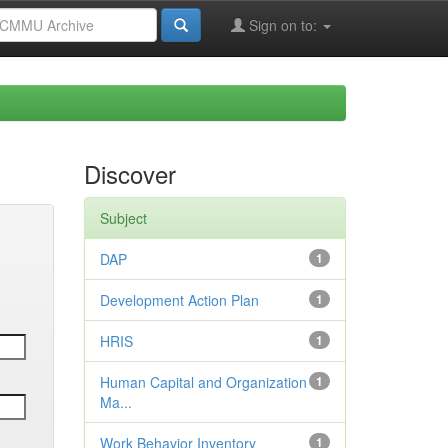
Sign on to:
Discover
Subject
DAP
1
Development Action Plan
1
HRIS
1
Human Capital and Organization
1
Ma...
Work Behavior Inventory
1