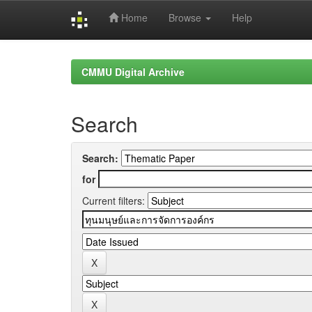
Home
Browse
Help
Skip
navigation
CMMU Digital Archive
Search
Search:
for
Current filters: