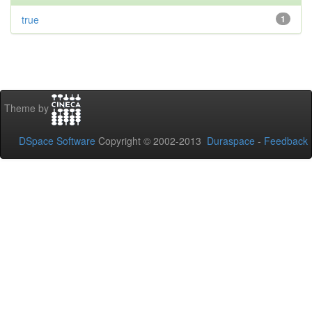
true
1
Theme by
DSpace Software
Copyright © 2002-2013
Duraspace
-
Feedback