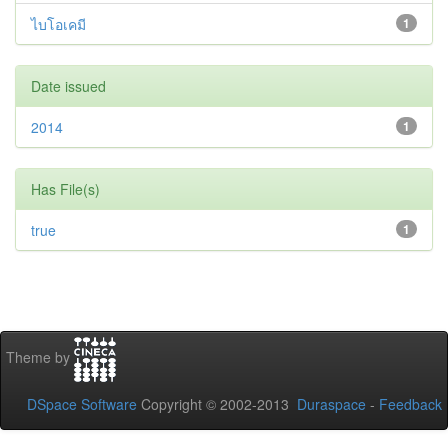
ไบโอเคมี
1
Date issued
2014
1
Has File(s)
true
1
Theme by
DSpace Software
Copyright © 2002-2013
Duraspace
-
Feedback