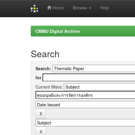
Home
Browse
Help
Skip
navigation
CMMU Digital Archive
Search
Search:
for
Current filters: