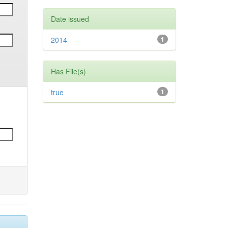
Date issued
2014
1
Has File(s)
true
1