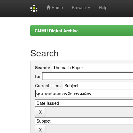
Home
Browse
Help
Skip
navigation
CMMU Digital Archive
Search
Search:
for
Current filters: