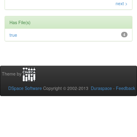
next >
Has File(s)
true
4
Theme by
DSpace Software
Copyright © 2002-2013
Duraspace
-
Feedback