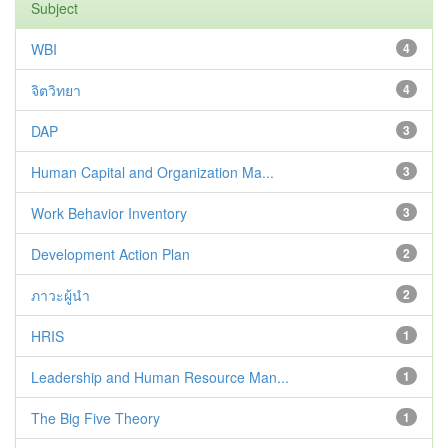
Subject
WBI
4
จิตวิทยา
4
DAP
3
Human Capital and Organization Ma...
3
Work Behavior Inventory
3
Development Action Plan
2
ภาวะผู้นำ
2
HRIS
1
Leadership and Human Resource Man...
1
The Big Five Theory
1