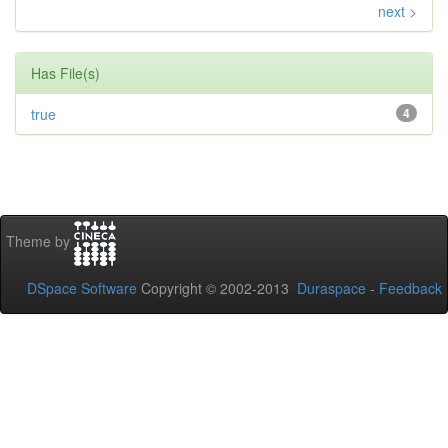
next >
Has File(s)
true
4
Theme by
DSpace Software
Copyright © 2002-2013
Duraspace
-
Feedback