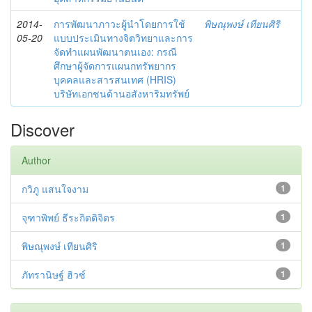
2014-
การพัฒนาภาวะผู้นำโดยการใช้
พิษณุพงษ์ เทียนศิริ
05-20
แบบประเมินทางจิตวิทยาและการ
จัดทำแผนพัฒนาตนเอง: กรณี
ศึกษาผู้จัดการแผนกทรัพยากร
บุคคลและสารสนเทศ (HRIS)
บริษัทเอกชนด้านอสังหาริมทรัพย์
Discover
Author
กวิภู แสนใจงาม
1
จุฑาพิพย์ ธีระกิตติจิตร
1
พิษณุพงษ์ เทียนศิริ
1
ภัทรานิษฐ์ ฮิวซ์
1