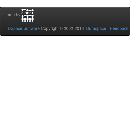
Theme by
DSpace Software
Copyright © 2002-2013
Duraspace
-
Feedback