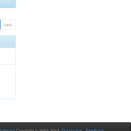
next
oftware
Copyright © 2002-2013
Duraspace
-
Feedback