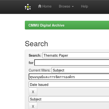
Home
Browse
Help
Skip
navigation
CMMU Digital Archive
Search
Search:
for
Current filters: