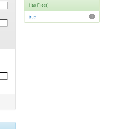
Has File(s)
true
1