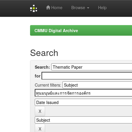
Home
Browse
Help
Skip
navigation
CMMU Digital Archive
Search
Search:
for
Current filters: