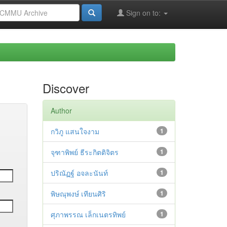
Sign on to:
Discover
Author
กวิภู แสนใจงาม
1
จุฑาพิพย์ ธีระกิตติจิตร
1
ปริณัฏฐ์ อจละนันท์
1
พิษณุพงษ์ เทียนศิริ
1
ศุภาพรรณ เล็กเนตรทิพย์
1