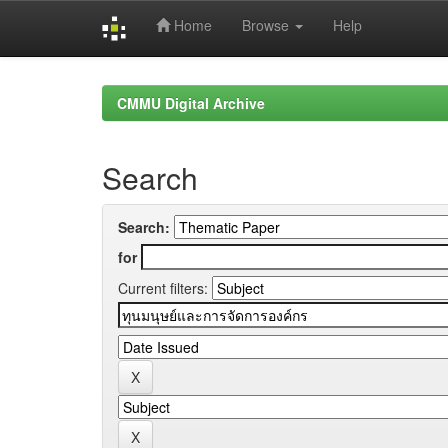
Home
Browse
Help
Skip
navigation
CMMU Digital Archive
Search
Search:
for
Current filters: