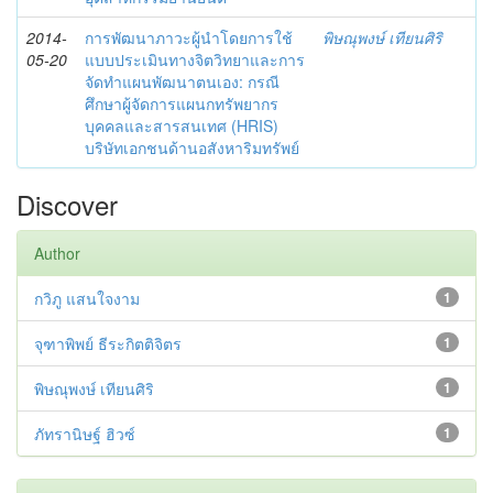
2014-
การพัฒนาภาวะผู้นำโดยการใช้
พิษณุพงษ์ เทียนศิริ
05-20
แบบประเมินทางจิตวิทยาและการ
จัดทำแผนพัฒนาตนเอง: กรณี
ศึกษาผู้จัดการแผนกทรัพยากร
บุคคลและสารสนเทศ (HRIS)
บริษัทเอกชนด้านอสังหาริมทรัพย์
Discover
Author
กวิภู แสนใจงาม
1
จุฑาพิพย์ ธีระกิตติจิตร
1
พิษณุพงษ์ เทียนศิริ
1
ภัทรานิษฐ์ ฮิวซ์
1